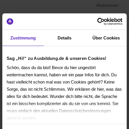
Weiterlesen
Zustimmung
Details
Über Cookies
Sag „Hi!“ zu Ausbildung.de & unseren Cookies!
Schön, dass du da bist! Bevor du hier ungestört
weitermachen kannst, haben wir ein paar Infos für dich. Du
hast vielleicht schon mal was von Cookies gehört!? Keine
Sorge, das ist nicht Schlimmes. Wir erklären dir hier, was das
6 Fehler im E-Recruiting von Azubis -
alles für dich bedeutet. Wunder dich bitte nicht, die Sprache
und wie Sie sie umgehen
ist ein bisschen komplizierter als du sie von uns kennst. Sie
muss einfach den aktuellen Datenschutzbestimmungen
Tobias Klem @ Ausbildung.de
:
15.01.26, 10:30
gerecht werden.
Ob über die eigene Karriereseite oder über