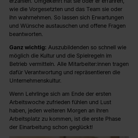
erzählen. Umgekehrt hat sie oder er erfahren,
dir erteilte Einwilligung jederzeit mit Wirkung für die Zukunft
wie die Vorgesetzten und das Team sie oder
ganz oder teilweise über unsere Datenschutzerklärung unter
ihn wahrnehmen. So lassen sich
Erwartungen
dem Punkt „Datenschutz-Einstellungen“ widerrufen. Weitere
und Wünsche austauschen und offene Fragen
Informationen zu den einzelnen Cookies findest du durch
beantworten.
Klick auf „Details zeigen“. Weitere Informationen:
Datenschutzerklärung
,
Impressum
.
Ganz wichtig:
Auszubildenden so schnell wie
möglich die Kultur und die Spielregeln im
Betrieb vermitteln. Alle Mitarbeiter:innen tragen
dafür Verantwortung und repräsentieren die
Unternehmenskultur.
Wenn Lehrlinge sich am Ende der ersten
Arbeitswoche zufrieden fühlen und Lust
haben, jeden weiteren Morgen an ihren
Arbeitsplatz zu kommen, ist die erste Phase
der Einarbeitung schon geglückt!