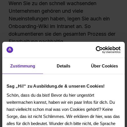
Wenn Sie zu den schnell wachsenden
Unternehmen gehören und viele
Neueinstellungen haben, legen Sie auch ein
Onboarding-Wiki im Intranet an. So
dokumentieren sie den gesamten Prozess der
Einarbeitung nachhaltig.
Onboarding für
Auszubildende – Phase
Zustimmung
Details
Über Cookies
1: Herzlich willkommen!
Am ersten Tag der Ausbildung ist es soweit:
Sag „Hi!“ zu Ausbildung.de & unseren Cookies!
Die Phase der Einarbeitung und Orientierung
Schön, dass du da bist! Bevor du hier ungestört
beginnt. Am besten damit, dass das Team die
weitermachen kannst, haben wir ein paar Infos für dich. Du
Azubis willkommen heißt. Nehmen Sie sich
hast vielleicht schon mal was von Cookies gehört!? Keine
Zeit für das Kennenlernen im Team. Das hilft
Sorge, das ist nicht Schlimmes. Wir erklären dir hier, was das
alles für dich bedeutet. Wunder dich bitte nicht, die Sprache
dem oder der „Neuen“, Ängste und Nervosität