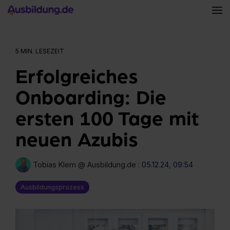
Skip
to
To
the
Me
main
content.
5 MIN. LESEZEIT
Erfolgreiches
Onboarding: Die
ersten 100 Tage mit
neuen Azubis
Tobias Klem @ Ausbildung.de
:
05.12.24, 09:54
Ausbildungsprozess