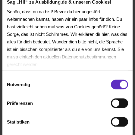
Sag „Hi!“ zu Ausbildung.de & unseren Cookies!
Handel
Schön, dass du da bist! Bevor du hier ungestört
weitermachen kannst, haben wir ein paar Infos für dich. Du
hast vielleicht schon mal was von Cookies gehört!? Keine
Sorge, das ist nicht Schlimmes. Wir erklären dir hier, was das
alles für dich bedeutet. Wunder dich bitte nicht, die Sprache
ist ein bisschen komplizierter als du sie von uns kennst. Sie
muss einfach den aktuellen Datenschutzbestimmungen
gerecht werden.
Einwilligungsauswahl
Die Nutzung von Cookies auf Ausbildung.de
Notwendig
Wir verwenden Cookies zur technischen Funktion unserer
Webseite („Notwendig“), um von dir bei Benutzung der
Präferenzen
Webseite getroffenen Einstellungen zu speichern (
„Präferenzen“), die Zugriffe auf unsere Webseite zu
Statistiken
analysieren („Statistiken“), um Informationen zu deiner
Verwendung unserer Website an unsere Partner für soziale