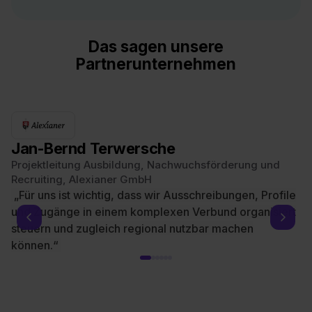
Das sagen unsere
Partnerunternehmen
Jan-Bernd Terwersche
N
Projektleitung Ausbildung, Nachwuchsförderung und
Se
Recruiting, Alexianer GmbH
„A
„Für uns ist wichtig, dass wir Ausschreibungen, Profile
R
und Zugänge in einem komplexen Verbund organisiert
P
steuern und zugleich regional nutzbar machen
m
können.“