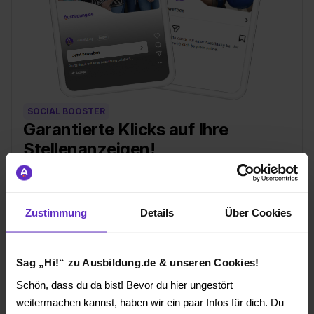
SOCIAL BOOSTER
Garantierte Klicks auf Ihre
Stellenanzeigen!
Erreichen Sie junge Talente
auf Instagram, TikTok und
Google
und steigern Sie Ihre Chancen auf mehr
passende Bewerbungen in Ihrer Region!
Gestaffelte, garantierte Klickzahlen je nach
Zustimmung
Details
Über Cookies
Leistungspaket
Eine oder mehrere Stellen gezielt mit Klicks
versorgen
Sag „Hi!“ zu Ausbildung.de & unseren Cookies!
Sichtbarkeit in Ihrer Region oder an
Standorten Ihrer Wahl
Schön, dass du da bist! Bevor du hier ungestört
weitermachen kannst, haben wir ein paar Infos für dich. Du