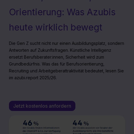
deiner Daten in die USA (Art. 49 Abs. 1 S. 1 lit. a) DS-GVO).
Orientierung: Was Azubis
Die USA verfügen über kein angemessenes
Datenschutzniveau (EuGH – Schrems II). Du kannst die von
heute wirklich bewegt
dir erteilte Einwilligung jederzeit mit Wirkung für die Zukunft
ganz oder teilweise über unsere Datenschutzerklärung unter
dem Punkt „Datenschutz-Einstellungen“ widerrufen. Weitere
Die Gen Z sucht nicht nur einen Ausbildungsplatz, sondern
Informationen zu den einzelnen Cookies findest du durch
Antworten auf Zukunftsfragen. Künstliche Intelligenz
Klick auf „Details zeigen“. Weitere Informationen:
ersetzt Berufsberater:innen, Sicherheit wird zum
Datenschutzerklärung
,
Impressum
.
Grundbedürfnis. Was das für Berufsorientierung,
Recruiting und Arbeitgeberattraktivität bedeutet, lesen Sie
im azubi.report 2025/26.
Jetzt kostenlos anfordern