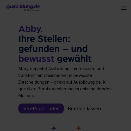
Skip
to
To
the
Me
main
content.
Abby.
Ihre Stellen:
gefunden – und
bewusst
gewählt
Abby
begleitet Ausbildungsinteressierte und
transformiert Unsicherheit in
bewusste
Entscheidungen
– direkt auf Ausbildung.de.
KI-
gestützte Berufsorientierung
im entscheidenden
Mom
ent.
Info-Paper laden
Beraten lassen