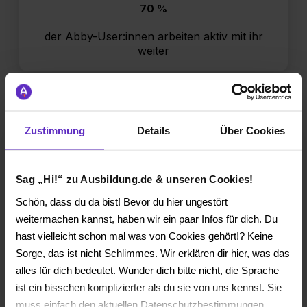
70 %
der Abby-User:innen arbeiten aktiv mit ihr
weiter
Zustimmung
Details
Über Cookies
Sag „Hi!“ zu Ausbildung.de & unseren Cookies!
Schön, dass du da bist! Bevor du hier ungestört
weitermachen kannst, haben wir ein paar Infos für dich. Du
25 %
hast vielleicht schon mal was von Cookies gehört!? Keine
klicken nach Stellenaufruf über Abby auf
Sorge, das ist nicht Schlimmes. Wir erklären dir hier, was das
„Bewerben“
alles für dich bedeutet. Wunder dich bitte nicht, die Sprache
ist ein bisschen komplizierter als du sie von uns kennst. Sie
muss einfach den aktuellen Datenschutzbestimmungen