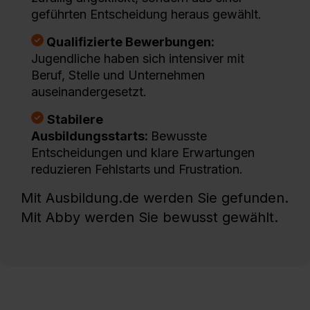
geführten Entscheidung heraus gewählt.
dem Punkt „Datenschutz-Einstellungen“ widerrufen. Weitere
Informationen zu den einzelnen Cookies findest du durch
Qualifizierte Bewerbungen:
Klick auf „Details zeigen“. Weitere Informationen:
Jugendliche haben sich intensiver mit
Datenschutzerklärung
,
Impressum
.
Beruf, Stelle und Unternehmen
auseinandergesetzt.
Stabilere
Ausbildungsstarts:
Bewusste
Entscheidungen und klare Erwartungen
reduzieren Fehlstarts und Frustration.
Mit Ausbildung.de werden Sie gefunden.
Mit Abby werden Sie bewusst gewählt.