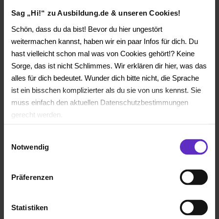
Sag „Hi!“ zu Ausbildung.de & unseren Cookies!
Schön, dass du da bist! Bevor du hier ungestört
weitermachen kannst, haben wir ein paar Infos für dich. Du
hast vielleicht schon mal was von Cookies gehört!? Keine
Sorge, das ist nicht Schlimmes. Wir erklären dir hier, was das
alles für dich bedeutet. Wunder dich bitte nicht, die Sprache
ist ein bisschen komplizierter als du sie von uns kennst. Sie
muss einfach den aktuellen Datenschutzbestimmungen
gerecht werden.
Social Booster Performance
Einwilligungsauswahl
Die Nutzung von Cookies auf Ausbildung.de
Ihre performancestarke Social-Media-Kampagne für bis
Notwendig
zu 3 Stellenanzeigen - auf Wunsch mit Ihrem Firmenlogo
Wir verwenden Cookies zur technischen Funktion unserer
und individualisierbaren Inhalten.
Webseite („Notwendig“), um von dir bei Benutzung der
Präferenzen
⟩
Erfolgsgarantie: mehr Klicks für Ihre Stellenanzeigen -
Webseite getroffenen Einstellungen zu speichern (
garantiert
„Präferenzen“), die Zugriffe auf unsere Webseite zu
Statistiken
analysieren („Statistiken“), um Informationen zu deiner
⟩
KI-Technologie: optimale Ausspielung Ihrer Kampagne für