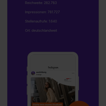
Reichweite: 282.783
Impressionen: 781.727
Stellenaufrufe: 1.640
Ort: deutschlandweit