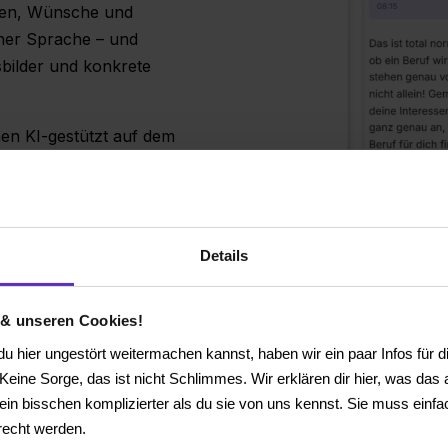
rken, Wünsche und
her Sprache – und
sbilder und konkrete
en KI-gestützt auf dem
n Orientierung über
u passenden
Details
formation“, sondern
 & unseren Cookies!
u hier ungestört weitermachen kannst, haben wir ein paar Infos für di
eine Sorge, das ist nicht Schlimmes. Wir erklären dir hier, was das a
st ein bisschen komplizierter als du sie von uns kennst. Sie muss einfa
echt werden.