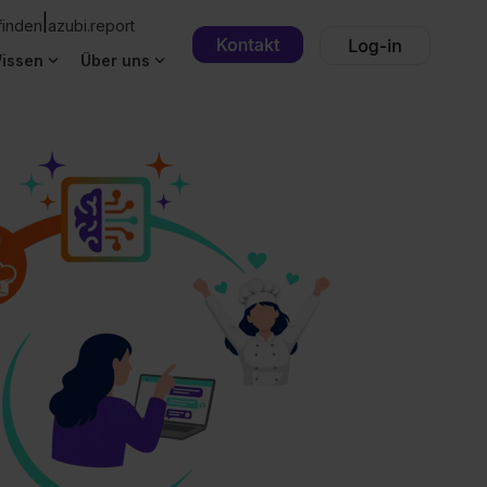
|
finden
azubi.report
issen
Über uns