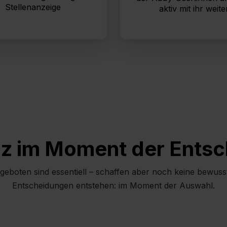
Cookies findest du durch Klick auf „Details zeigen“. Weitere Informat
Stellenanzeige
aktiv mit ihr weite
essum
.
z im Moment der Ents
geboten sind essentiell – schaffen aber noch keine bewusst
Entscheidungen entstehen: im Moment der Auswahl.