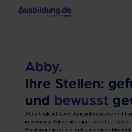
Skip
to
the
main
content.
Abby.
Ihre Stellen: ge
und
bewusst
ge
Abby
begleitet Ausbildungsinteressierte und
tra
in
bewusste Entscheidungen
– direkt auf Ausbi
Berufsorientierung
im entscheidenden Mom
ent.