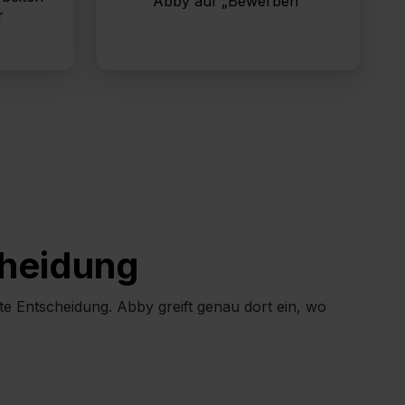
Abby auf „Bewerben“
ionen:
r
cheidung
e Entscheidung. Abby greift genau dort ein, wo