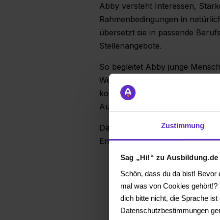
Abby versteht Interessen, Stä
Rahmenbedingungen in natürlic
übersetzt sie in passende Beruf
Stellenangebote.
So begleitet Abby junge Mensch
Weg in den Beruf: von der erste
konkrete Berufsideen bis hin z
Ausbildungsplätzen.
Zustimmung
Das Ergebnis ist nicht „mehr In
Entscheidungsfähigkeit.
Sag „Hi!“ zu Ausbildung.de
Schön, dass du da bist! Bevor d
mal was von Cookies gehört!? K
dich bitte nicht, die Sprache i
Datenschutzbestimmungen ger